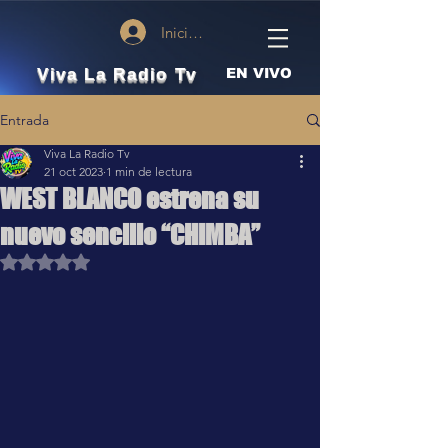
Iniciar sesión
Viva La Radio Tv
EN VIVO
Entrada
Viva La Radio Tv
21 oct 2023
1 min de lectura
WEST BLANCO estrena su
nuevo sencillo “CHIMBA”
Obtuvo NaN de 5 estrellas.