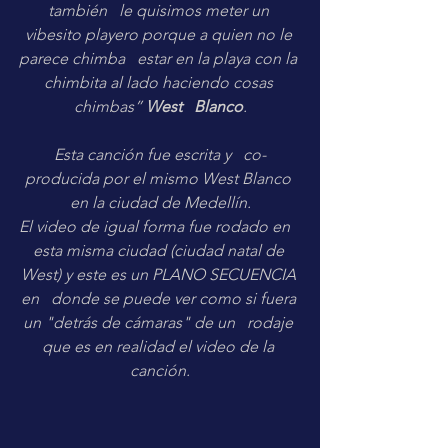
también   le quisimos meter un 
vibesito playero porque a quien no le 
parece chimba   estar en la playa con la 
chimbita al lado haciendo cosas 
chimbas” 
West   Blanco
.
Esta canción fue escrita y   co-
producida por el mismo West Blanco 
en la ciudad de Medellín.
El video de igual forma fue rodado en   
esta misma ciudad (ciudad natal de 
West) y este es un PLANO SECUENCIA 
en   donde se puede ver como si fuera 
un "detrás de cámaras" de un   rodaje 
que es en realidad el video de la 
canción.