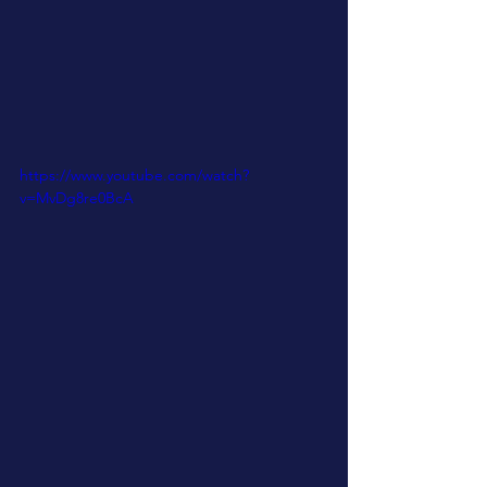
https://www.youtube.com/watch?
v=MvDg8re0BcA