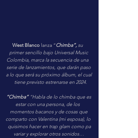
West Blanco
 lanza “
Chimba”, 
su   
primer sencillo bajo Universal Music 
Colombia, marca la secuencia de una   
serie de lanzamientos, que darán paso 
a lo que será su próximo álbum, el cual 
  tiene previsto estrenarse en 2024.
“Chimba”
“Habla de lo chimba que es 
estar con una persona, de los   
momentos bacanos y de cosas que 
comparto con Valentina (mi esposa), lo  
 quisimos hacer en trap glam como pa 
variar y explorar otros sonidos… 