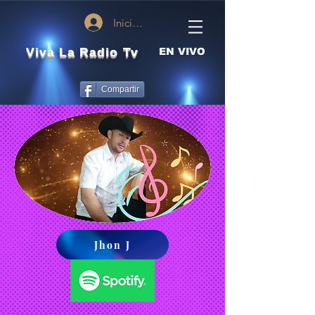
Iniciar sesión
Viva La Radio Tv
EN VIVO
Compartir
Jhon J