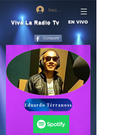
Iniciar sesión
Viva La Radio Tv
EN VIVO
Compartir
Eduardo Térranoss