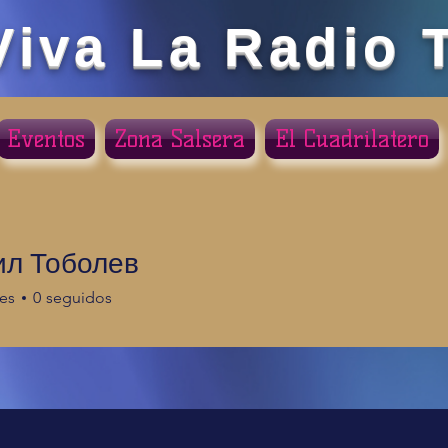
Viva La Radio 
Eventos
Zona Salsera
El Cuadrilatero
л Тоболев
es
0
seguidos